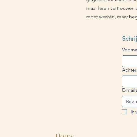
maar leren vertrouwen 
moet werken, maar begi
Voorn
Achte
E-mail
Ik 
Home