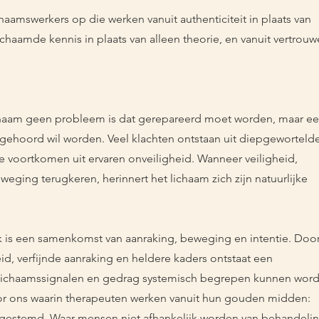
ichaamswerkers op die werken vanuit authenticiteit in plaats van
ichaamde kennis in plaats van alleen theorie, en vanuit vertrou
ichaam geen probleem is dat gerepareerd moet worden, maar e
t gehoord wil worden. Veel klachten ontstaan uit diepgeworteld
e voortkomen uit ervaren onveiligheid. Wanneer veiligheid,
weging terugkeren, herinnert het lichaam zich zijn natuurlijke
k is een samenkomst van aanraking, beweging en intentie. Doo
id, verfijnde aanraking en heldere kaders ontstaat een
n lichaamssignalen en gedrag systemisch begrepen kunnen wor
or ons waarin therapeuten werken vanuit hun gouden midden:
afgestemd. Waar mensen niet afhankelijk worden van behandelin