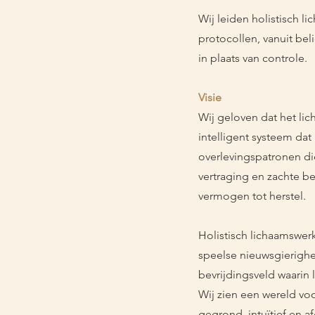
Wij leiden holistisch l
protocollen, vanuit bel
in plaats van controle.
Visie
Wij geloven dat het l
intelligent systeem da
overlevingspatronen di
vertraging en zachte be
vermogen tot herstel.
Holistisch lichaamswer
speelse nieuwsgierighe
bevrijdingsveld waari
Wij zien een wereld vo
gegrond, intuïtief en 