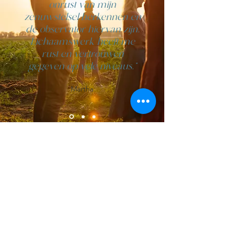
onrust van mijn
zenuwstelsel herkennen en
de observator hiervan zijn.
Lichaamswerk heeft me
rust en vertrouwen
gegeven op vele niveaus.”
Martha
Schrijf je in voor onze 
Nieuwsbrief 
Voornaam
*
Achternaam
*