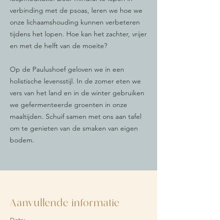
verbinding met de psoas, leren we hoe we
onze lichaamshouding kunnen verbeteren
tijdens het lopen. Hoe kan het zachter, vrijer
en met de helft van de moeite?
Op de Paulushoef geloven we in een
holistische levensstijl. In de zomer eten we
vers van het land en in de winter gebruiken
we gefermenteerde groenten in onze
maaltijden. Schuif samen met ons aan tafel
om te genieten van de smaken van eigen
bodem.
Aanvullende informatie