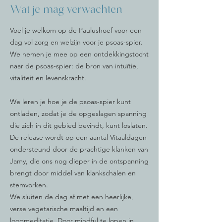
Wat je mag verwachten
Voel je welkom op de Paulushoef voor een
dag vol zorg en welzijn voor je psoas-spier.
We nemen je mee op een ontdekkingstocht
naar de psoas-spier: de bron van intuïtie,
vitaliteit en levenskracht.
We leren je hoe je de psoas-spier kunt
ontladen, zodat je de opgeslagen spanning
die zich in dit gebied bevindt, kunt loslaten.
De release w
ordt op een aantal Vitaaldagen
ondersteund door de prachtige klanken van
Jamy, die ons nog dieper in de ontspanning
brengt door middel van klankschalen en
stemvorken.
We sluiten de dag af met een heerlijke,
verse vegetarische maaltijd en een
loopmeditatie. Door mindful te lopen in