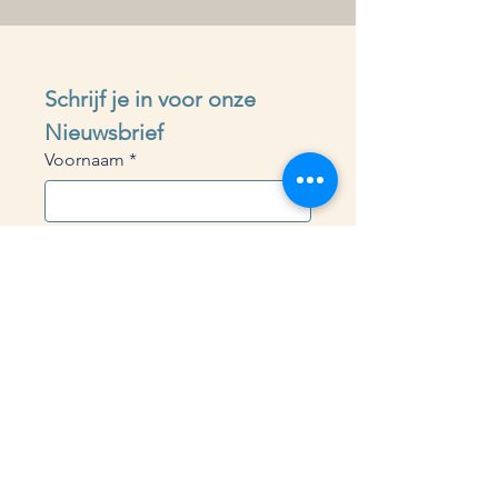
Schrijf je in voor onze 
Nieuwsbrief 
Voornaam
*
Achternaam
*
E-mailadres
*
Aanmelden
Ik wil me abonneren op je 
mailinglijst.
*