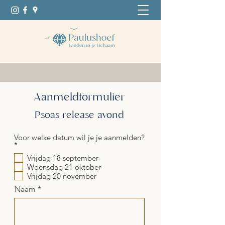
Aanmeldformulier
Psoas release avond
Voor welke datum wil je je aanmelden?
V
*
e
Vrijdag 18 september
r
Woensdag 21 oktober
e
i
Vrijdag 20 november
s
Naam
t